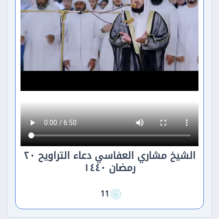
الشيخ مشاري العفاسي دعاء التراويح ٢٠
رمضان ١٤٤٠
11