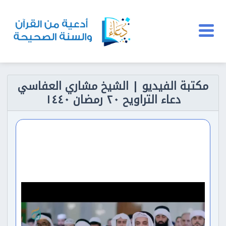
مكتبة الفيديو | الشيخ مشاري العفاسي
دعاء التراويح ٢٠ رمضان ١٤٤٠