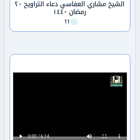
الشيخ مشاري العفاسي دعاء التراويح ٢٠
رمضان ١٤٤٠
11