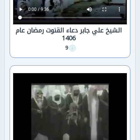
الشيخ علي جابر دعاء القنوت رمضان عام
1406
9