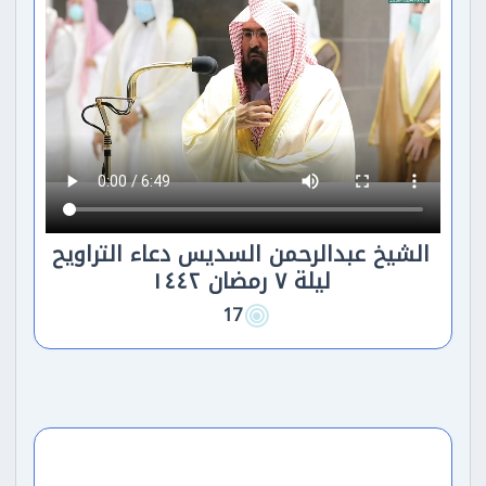
الشيخ عبدالرحمن السديس دعاء التراويح
ليلة ٧ رمضان ١٤٤٢
17