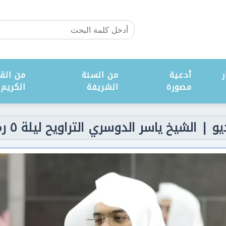
ر
أدعية
من السنة
من القر
مصورة
الشريفة
الكريم
| الشيخ ياسر الدوسري التراويح ليلة ٥ رمضان ١٤٤٢