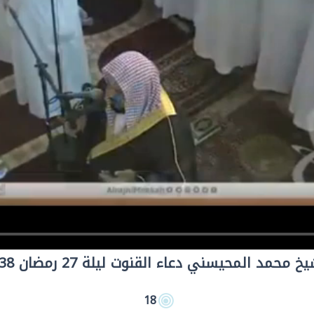
خ محمد المحيسني دعاء القنوت ليلة 27 رمضان 1438
18