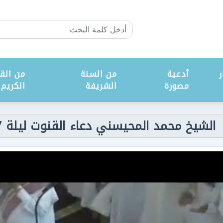
ر
أدعية
من السنة
من القر
مصورة
الشريفة
الكريم
شيخ محمد المحيسني دعاء القنوت ليلة 27 رمضان 1438